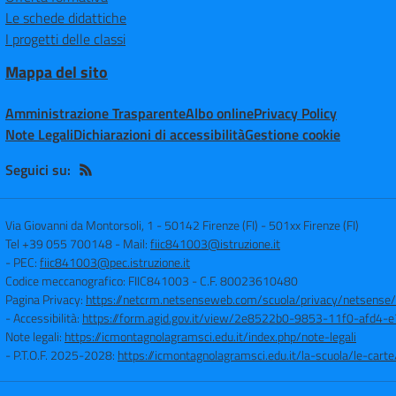
Le schede didattiche
I progetti delle classi
Mappa del sito
Amministrazione Trasparente
Albo online
Privacy Policy
Note Legali
Dichiarazioni di accessibilità
Gestione cookie
Seguici su:
Via Giovanni da Montorsoli, 1 - 50142 Firenze (FI)
-
501xx Firenze (FI)
Tel +39 055 700148
- Mail:
fiic841003@istruzione.it
- PEC:
fiic841003@pec.istruzione.it
Codice meccanografico: FIIC841003
- C.F. 80023610480
Pagina Privacy:
https://netcrm.netsenseweb.com/scuola/privacy/netsense
- Accessibilità:
https://form.agid.gov.it/view/2e8522b0-9853-11f0-afd4
Note legali:
https://icmontagnolagramsci.edu.it/index.php/note-legali
- P.T.O.F. 2025-2028:
https://icmontagnolagramsci.edu.it/la-scuola/le-ca