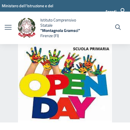
Vai ai contenuti
Vai al menu di navigazione
Vai al footer
Ministero dell'Istruzione e del
Accedi
Merito
Istituto Comprensivo
Statale
"Montagnola Gramsci"
Firenze (FI)