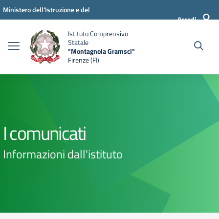
Vai ai contenuti
Vai al menu di navigazione
Vai al footer
Ministero dell'Istruzione e del
Accedi
Merito
Istituto Comprensivo
Statale
"Montagnola Gramsci"
Firenze (FI)
I comunicati
Informazioni dall'istituto