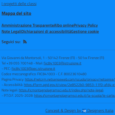
I progetti delle classi
Mappa del sito
Amministrazione Trasparente
Albo online
Privacy Policy
Note Legali
Dichiarazioni di accessibilità
Gestione cookie
Seguici su:
Via Giovanni da Montorsoli, 1 - 50142 Firenze (FI)
-
501xx Firenze (FI)
Tel +39 055 700148
- Mail:
fiic841003@istruzione.it
- PEC:
fiic841003@pec.istruzione.it
Codice meccanografico: FIIC841003
- C.F. 80023610480
Pagina Privacy:
https://netcrm.netsenseweb.com/scuola/privacy/netsense
- Accessibilità:
https://form.agid.gov.it/view/2e8522b0-9853-11f0-afd4
Note legali:
https://icmontagnolagramsci.edu.it/index.php/note-legali
- P.T.O.F. 2025-2028:
https://icmontagnolagramsci.edu.it/la-scuola/le-ca
Concept & Design by
Designers Italia