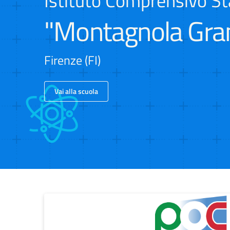
Istituto Comprensivo St
"Montagnola Gra
Firenze (FI)
Vai alla scuola