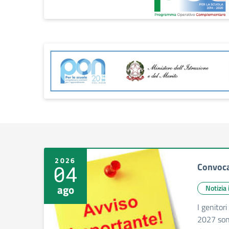
2026
Convoca
04
ago
Notizia
I genitor
2027 sono