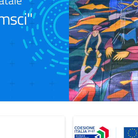
atale
msci"