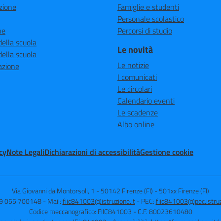
zione
Famiglie e studenti
Personale scolastico
ne
Percorsi di studio
della scuola
Le novità
della scuola
Le notizie
azione
I comunicati
Le circolari
Calendario eventi
Le scadenze
Albo online
cy
Note Legali
Dichiarazioni di accessibilità
Gestione cookie
Via Giovanni da Montorsoli, 1 - 50142 Firenze (FI)
-
501xx Firenze (FI)
39 055 700148
- Mail:
fiic841003@istruzione.it
- PEC:
fiic841003@pec.istruz
Codice meccanografico: FIIC841003
- C.F. 80023610480