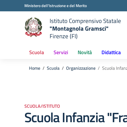
Vai ai contenuti
Vai al menu di navigazione
Vai al footer
Ministero dell'Istruzione e del Merito
Istituto Comprensivo Statale
"Montagnola Gramsci"
Firenze (FI)
Scuola
Servizi
Novità
Didattica
Home
Scuola
Organizzazione
Scuola Infan
SCUOLA/ISTITUTO
Scuola Infanzia "F