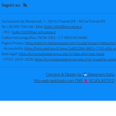
Seguici su:
Via Giovanni da Montorsoli, 1 - 50142 Firenze (FI)
-
501xx Firenze (FI)
Tel +39 055 700148
- Mail:
fiic841003@istruzione.it
- PEC:
fiic841003@pec.istruzione.it
Codice meccanografico: FIIC841003
- C.F. 80023610480
Pagina Privacy:
https://netcrm.netsenseweb.com/scuola/privacy/netsense
- Accessibilità:
https://form.agid.gov.it/view/2e8522b0-9853-11f0-afd4
Note legali:
https://icmontagnolagramsci.edu.it/index.php/note-legali
- P.T.O.F. 2025-2028:
https://icmontagnolagramsci.edu.it/la-scuola/le-ca
Concept & Design by
Designers Italia
Sito web realizzato con CMS
SCUOLASTICO