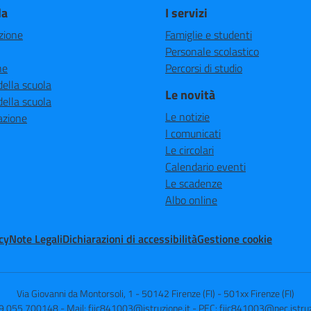
la
I servizi
zione
Famiglie e studenti
Personale scolastico
ne
Percorsi di studio
della scuola
Le novità
della scuola
Le notizie
azione
I comunicati
Le circolari
Calendario eventi
Le scadenze
Albo online
cy
Note Legali
Dichiarazioni di accessibilità
Gestione cookie
Via Giovanni da Montorsoli, 1 - 50142 Firenze (FI)
-
501xx Firenze (FI)
39 055 700148
- Mail:
fiic841003@istruzione.it
- PEC:
fiic841003@pec.istruz