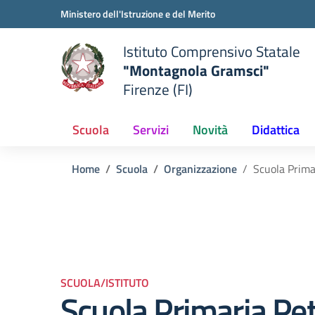
Vai ai contenuti
Vai al menu di navigazione
Vai al footer
Ministero dell'Istruzione e del Merito
Istituto Comprensivo Statale
"Montagnola Gramsci"
Firenze (FI)
Scuola
Servizi
Novità
Didattica
Home
Scuola
Organizzazione
Scuola Prima
SCUOLA/ISTITUTO
Scuola Primaria Pe