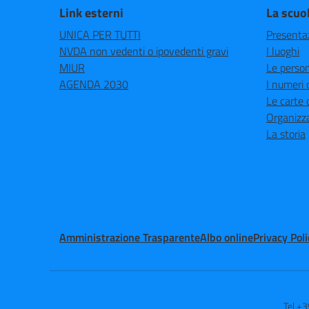
Link esterni
La scuo
UNICA PER TUTTI
Presenta
NVDA non vedenti o ipovedenti gravi
I luoghi
MIUR
Le perso
AGENDA 2030
I numeri 
Le carte 
Organizz
La storia
Amministrazione Trasparente
Albo online
Privacy Poli
Tel +