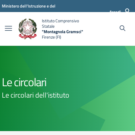
Vai ai contenuti
Vai al menu di navigazione
Vai al footer
Ministero dell'Istruzione e del
Accedi
Merito
Istituto Comprensivo
Statale
"Montagnola Gramsci"
Firenze (FI)
Le circolari
Le circolari dell'istituto