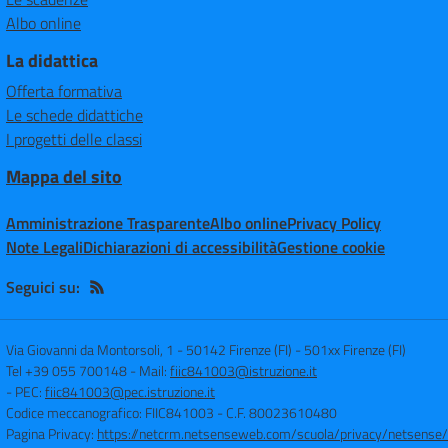
Albo online
La didattica
Offerta formativa
Le schede didattiche
I progetti delle classi
Mappa del sito
Amministrazione Trasparente
Albo online
Privacy Policy
Note Legali
Dichiarazioni di accessibilità
Gestione cookie
Seguici su:
Via Giovanni da Montorsoli, 1 - 50142 Firenze (FI)
-
501xx Firenze (FI)
Tel +39 055 700148
- Mail:
fiic841003@istruzione.it
- PEC:
fiic841003@pec.istruzione.it
Codice meccanografico: FIIC841003
- C.F. 80023610480
Pagina Privacy:
https://netcrm.netsenseweb.com/scuola/privacy/netsense