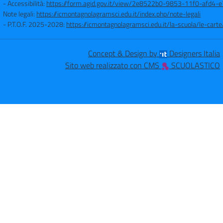
- Accessibilità:
https://form.agid.gov.it/view/2e8522b0-9853-11f0-afd4
Note legali:
https://icmontagnolagramsci.edu.it/index.php/note-legali
- P.T.O.F. 2025-2028:
https://icmontagnolagramsci.edu.it/la-scuola/le-ca
Concept & Design by
Designers Italia
Sito web realizzato con CMS
SCUOLASTICO