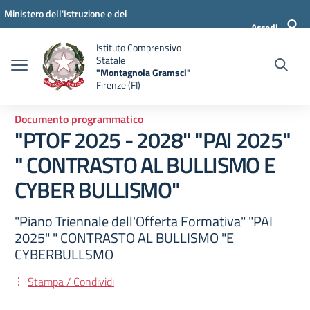
Vai ai contenuti
Vai al menu di navigazione
Vai al footer
Ministero dell'Istruzione e del
Accedi
Merito
Istituto Comprensivo
Statale
"Montagnola Gramsci"
Firenze (FI)
Documento programmatico
"PTOF 2025 - 2028" "PAI 2025"
" CONTRASTO AL BULLISMO E
CYBER BULLISMO"
"Piano Triennale dell'Offerta Formativa" "PAI
2025" " CONTRASTO AL BULLISMO "E
CYBERBULLSMO
Stampa / Condividi