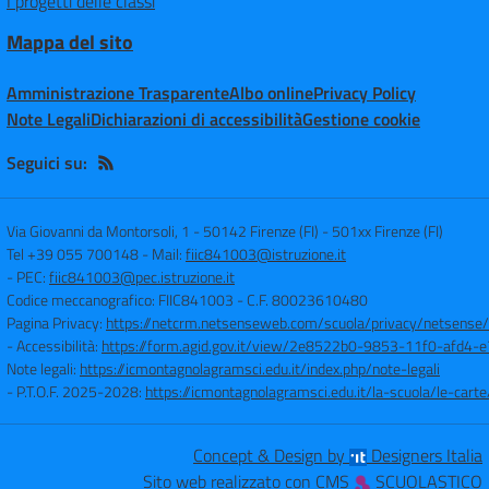
I progetti delle classi
Mappa del sito
Amministrazione Trasparente
Albo online
Privacy Policy
Note Legali
Dichiarazioni di accessibilità
Gestione cookie
Seguici su:
Via Giovanni da Montorsoli, 1 - 50142 Firenze (FI)
-
501xx Firenze (FI)
Tel +39 055 700148
- Mail:
fiic841003@istruzione.it
- PEC:
fiic841003@pec.istruzione.it
Codice meccanografico: FIIC841003
- C.F. 80023610480
Pagina Privacy:
https://netcrm.netsenseweb.com/scuola/privacy/netsense
- Accessibilità:
https://form.agid.gov.it/view/2e8522b0-9853-11f0-afd4
Note legali:
https://icmontagnolagramsci.edu.it/index.php/note-legali
- P.T.O.F. 2025-2028:
https://icmontagnolagramsci.edu.it/la-scuola/le-ca
Concept & Design by
Designers Italia
Sito web realizzato con CMS
SCUOLASTICO