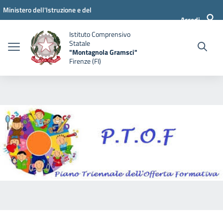
Vai ai contenuti
Vai al menu di navigazione
Vai al footer
Ministero dell'Istruzione e del
Accedi
Merito
Istituto Comprensivo
Statale
"Montagnola Gramsci"
Firenze (FI)