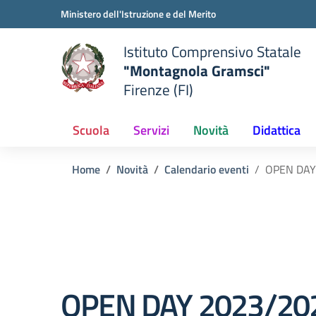
Vai ai contenuti
Vai al menu di navigazione
Vai al footer
Ministero dell'Istruzione e del Merito
Istituto Comprensivo Statale
"Montagnola Gramsci"
Firenze (FI)
Scuola
Servizi
Novità
Didattica
Home
Novità
Calendario eventi
OPEN DAY
OPEN DAY 2023/20