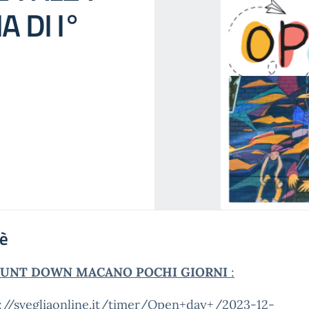
 DI I°
'è
UNT DOWN MACANO POCHI GIORNI
:
://svegliaonline.it/timer/Open+day+/2023-12-