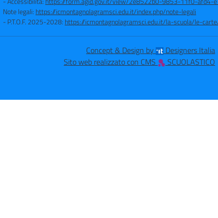
- Accessibilità:
https://form.agid.gov.it/view/2e8522b0-9853-11f0-afd4
Note legali:
https://icmontagnolagramsci.edu.it/index.php/note-legali
- P.T.O.F. 2025-2028:
https://icmontagnolagramsci.edu.it/la-scuola/le-ca
Concept & Design by
Designers Italia
Sito web realizzato con CMS
SCUOLASTICO