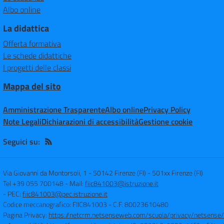
Albo online
La didattica
Offerta formativa
Le schede didattiche
I progetti delle classi
Mappa del sito
Amministrazione Trasparente
Albo online
Privacy Policy
Note Legali
Dichiarazioni di accessibilità
Gestione cookie
Seguici su:
Via Giovanni da Montorsoli, 1 - 50142 Firenze (FI)
-
501xx Firenze (FI)
Tel +39 055 700148
- Mail:
fiic841003@istruzione.it
- PEC:
fiic841003@pec.istruzione.it
Codice meccanografico: FIIC841003
- C.F. 80023610480
Pagina Privacy:
https://netcrm.netsenseweb.com/scuola/privacy/netsense