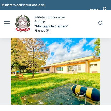
Vai ai contenuti
Vai al menu di navigazione
Vai al footer
Ministero dell'Istruzione e del
Accedi
Merito
Istituto Comprensivo
Statale
"Montagnola Gramsci"
Firenze (FI)