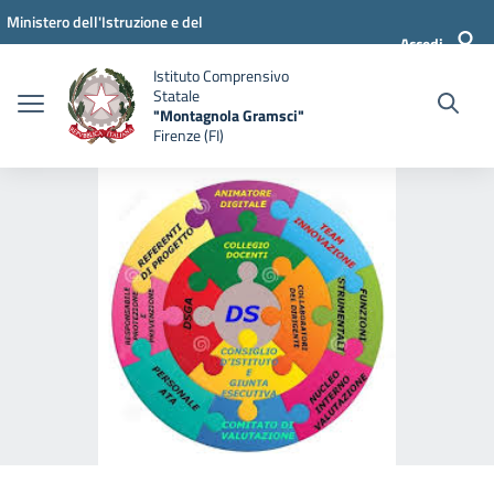
Vai ai contenuti
Vai al menu di navigazione
Vai al footer
Ministero dell'Istruzione e del
Accedi
Merito
Istituto Comprensivo
Statale
"Montagnola Gramsci"
Firenze (FI)