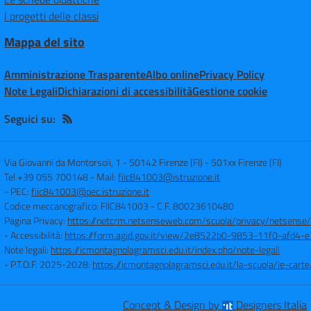
I progetti delle classi
Mappa del sito
Amministrazione Trasparente
Albo online
Privacy Policy
Note Legali
Dichiarazioni di accessibilità
Gestione cookie
Seguici su:
Via Giovanni da Montorsoli, 1 - 50142 Firenze (FI)
-
501xx Firenze (FI)
Tel +39 055 700148
- Mail:
fiic841003@istruzione.it
- PEC:
fiic841003@pec.istruzione.it
Codice meccanografico: FIIC841003
- C.F. 80023610480
Pagina Privacy:
https://netcrm.netsenseweb.com/scuola/privacy/netsense
- Accessibilità:
https://form.agid.gov.it/view/2e8522b0-9853-11f0-afd4
Note legali:
https://icmontagnolagramsci.edu.it/index.php/note-legali
- P.T.O.F. 2025-2028:
https://icmontagnolagramsci.edu.it/la-scuola/le-ca
Concept & Design by
Designers Italia